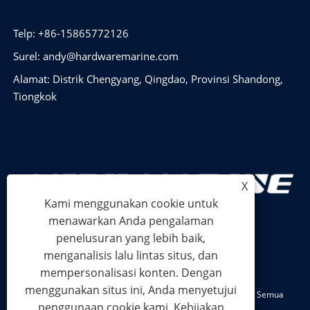
Telp: +86-15865772126
Surel:
andy@hardwaremarine.com
Alamat: Distrik Chengyang, Qingdao, Provinsi Shandong,
Tiongkok
X
Kami menggunakan cookie untuk
menawarkan Anda pengalaman
penelusuran yang lebih baik,
menganalisis lalu lintas situs, dan
mempersonalisasi konten. Dengan
menggunakan situs ini, Anda menyetujui
Hak Cipta © 2024 Shandong Power Industry and Trade Co., Ltd. Semua
penggunaan cookie kami.
Kebijakan