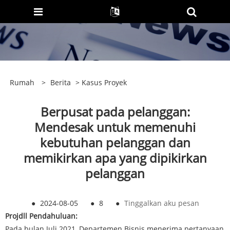
Rumah
>
Berita
>
Kasus Proyek
Berpusat pada pelanggan:
Mendesak untuk memenuhi
kebutuhan pelanggan dan
memikirkan apa yang dipikirkan
pelanggan
●
2024-08-05
●
8
●
Tinggalkan aku pesan
Pro
j
dll Pendahuluan:
Pada bulan Juli 2021, Departemen Bisnis menerima pertanyaan