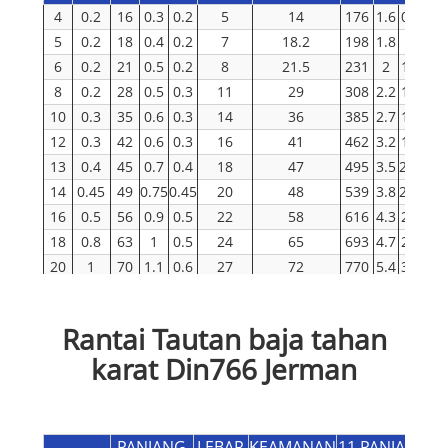
4
0.2
16
0.3
0.2
5
14
176
1.6
0.9
5
0.2
18
0.4
0.2
7
18.2
198
1.8
1
6
0.2
21
0.5
0.2
8
21.5
231
2
1.1
8
0.2
28
0.5
0.3
11
29
308
2.2
1.2
1
10
0.3
35
0.6
0.3
14
36
385
2.7
1.5
12
0.3
42
0.6
0.3
16
41
462
3.2
1.8
13
0.4
45
0.7
0.4
18
47
495
3.5
2.0
14
0.45
49
0.75
0.45
20
48
539
3.8
2.0
16
0.5
56
0.9
0.5
22
58
616
4.3
2.5
18
0.8
63
1
0.5
24
65
693
4.7
2.8
20
1
70
1.1
0.6
27
72
770
5.4
3.2
23
1.2
80
1.3
0.7
31
83
880
6.2
3.5
26
1.3
91
1.5
0.8
35
94
1001
7.0
4.0
Rantai Tautan baja tahan
karat Din766 Jerman
PANJANG
LEBAR
KEAMANAN
11 PANJANG
B