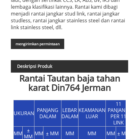
lembaga klasifikasi lainnya. Rantai kami dibagi
menjadi rantai jangkar stud link, rantai jangkar
studless, rantai jangkar stainless steel dan rantai
link stainless steel, dll.
mengirimkan permintaan
Deskripsi Produk
Rantai Tautan baja tahan
karat Din764 Jerman
11
KG
PANJANG
LEBAR
KEAMANAN
PANJANG
B
UKURAN
DALAM
DALAM
LUAR
PER 11
LINK
±
MM
MM
± MM
MM
MM
MM
± MM
MM